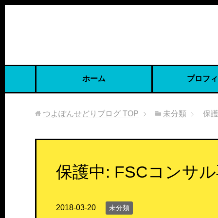
ホーム
プロフィ
つよぽんせどりブログ
TOP
未分類
保護
保護中: FSCコンサ
2018-03-20
未分類