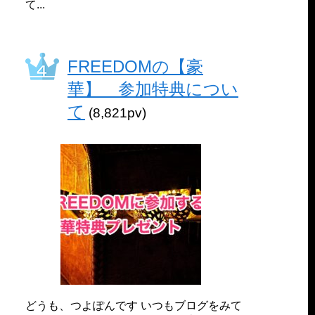
て...
FREEDOMの【豪
華】 参加特典につい
て
(8,821pv)
どうも、つよぽんです いつもブログをみて